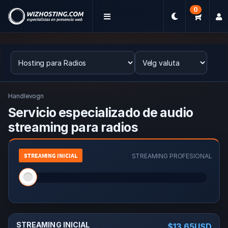
0
Handlevogn
Servicio especializado de audio
streaming para radios
STREAMING INICIAL
STREAMING INICIAL
STREAMING PROFESIONAL
STREAMING INICIAL
$13.65USD