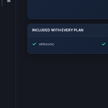
聯絡我們
INCLUDED WITH EVERY PLAN
whmsonic
c