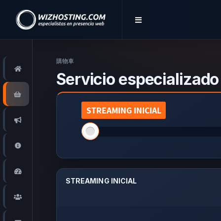
購物車
首頁
Servicio especializado
Store
STREAMING INICIAL
STREAMING INICIAL
公告
知識庫
服務狀態
STREAMING INICIAL
推廣註冊