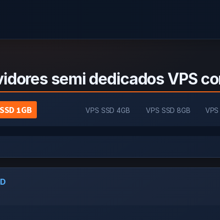
vidores semi dedicados VPS c
 SSD 1GB
SD 1GB
VPS SSD 4GB
VPS SSD 8GB
VPS
SD