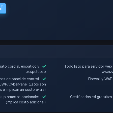
أط
rato cordial, empático y
Todo listo para servidor web
respetuoso.
avanz
es de panel de control:
Fire
CWP/CyberPanel (Estos son
s e implican un costo extra)
kup remotos opcionales
Certific
(implica costo adicional)