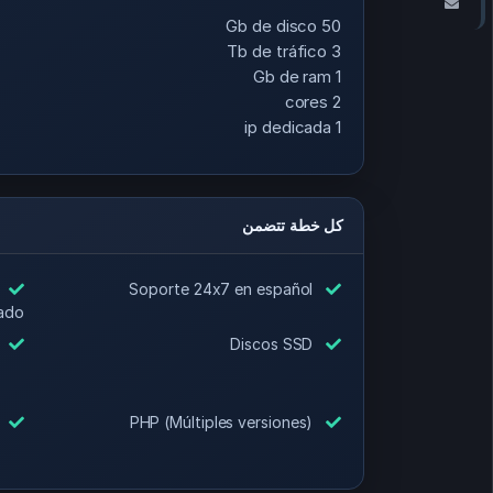
راسلنا
50 Gb de disco
3 Tb de tráfico
1 Gb de ram
2 cores
1 ip dedicada
كل خطة تتضمن
Soporte 24x7 en español
ado
wall y WAF
Discos SSD
ados ssl gratuitos
PHP (Múltiples versiones)