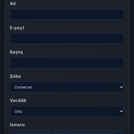
Ad
E-poçt
Başlıq
Şöbə
Vaciblik
İsmarıc