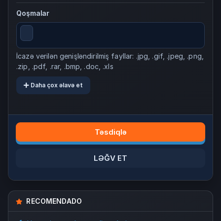
Qoşmalar
İcazə verilən genişləndirilmiş fayllar: .jpg, .gif, .jpeg, .png,
.zip, .pdf, .rar, .bmp, .doc, .xls
Daha çox əlavə et
LƏĞV ET
RECOMENDADO