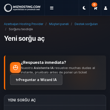
0
Azerbaijan Hosting Provider
Müştəri paneli
Dəstək sorğuları
Sorğunu təsdiqlə
Yeni sorğu aç
¿Respuesta inmediata?
Nuestro
Asistente IA
resuelve muchas dudas al
instante, pruébalo antes de poner un ticket
✨
Preguntar a Wizard IA
YENI SORĞU AÇ