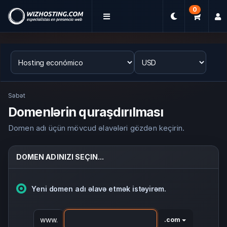
0
Səbət
Domenlərin quraşdırılması
Domen adı üçün mövcud əlavələri gözdən keçirin.
DOMEN ADINIZI SEÇIN...
Yeni domen adı əlavə etmək istəyirəm.
www.
.com