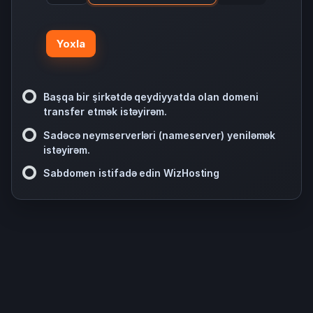
Yoxla
Başqa bir şirkətdə qeydiyyatda olan domeni
transfer etmək istəyirəm.
Sadəcə neymserverləri (nameserver) yeniləmək
istəyirəm.
Sabdomen istifadə edin WizHosting