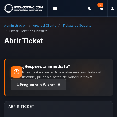
0
Administración
Área del Cliente
Tickets de Soporte
Enviar Ticket de Consulta
Abrir Ticket
¿Respuesta inmediata?
Nuestro
Asistente IA
resuelve muchas dudas al
instante, pruébalo antes de poner un ticket
✨
Preguntar a Wizard IA
ABRIR TICKET