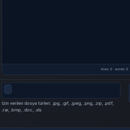
lines: 0 words: 
İzin verilen dosya türleri: .jpg, .gif, .jpeg, .png, .zip, .pdf,
.rar, .bmp, .doc, .xls