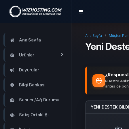
Ana Sayfa
Müşteri Pane
Ana Sayfa
Yeni Deste
Ürünler
Duyurular
¿Respuest
Nuestro
Asis
Bilgi Bankası
antes de pone
Sunucu/Ağ Durumu
YENI DESTEK BILD
Satış Ortaklığı
İsim