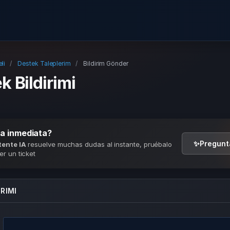
li
Destek Taleplerim
Bildirim Gönder
k Bildirimi
a inmediata?
✨
Pregunt
tente IA
resuelve muchas dudas al instante, pruébalo
r un ticket
IRIMI