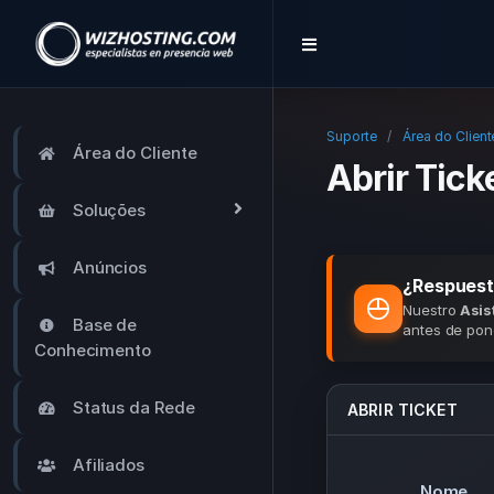
Suporte
Área do Client
Área do Cliente
Abrir Tick
Soluções
Anúncios
¿Respuest
Nuestro
Asis
Base de
antes de pone
Conhecimento
Status da Rede
ABRIR TICKET
Afiliados
Nome