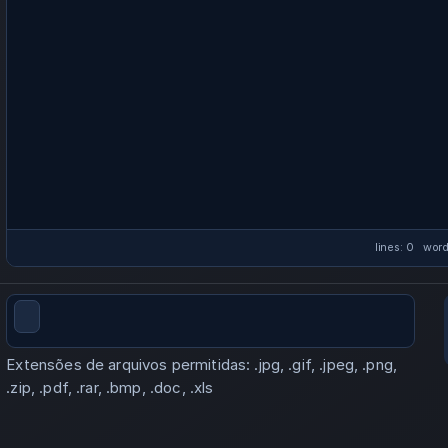
lines: 0 wor
Extensões de arquivos permitidas: .jpg, .gif, .jpeg, .png,
.zip, .pdf, .rar, .bmp, .doc, .xls