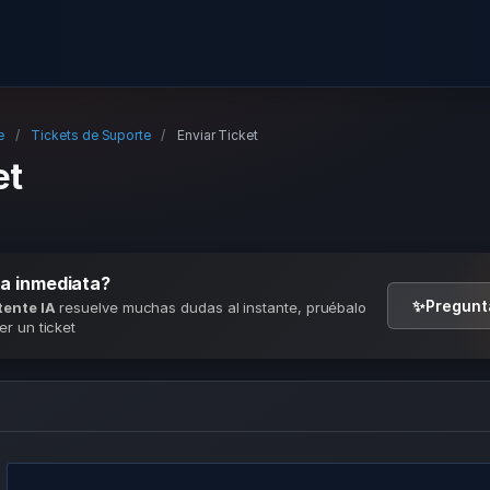
e
Tickets de Suporte
Enviar Ticket
et
a inmediata?
✨
Pregunt
tente IA
resuelve muchas dudas al instante, pruébalo
r un ticket