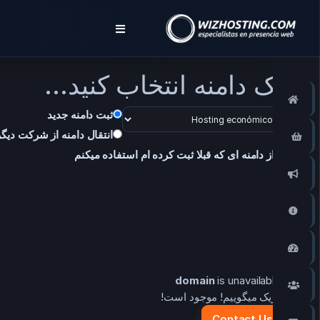
یک دامنه انتخاب کنید...
ناحیه کاربری
ثبت دامنه جدید
انتقال دامنه از شرکت دیگر
Store
از دامنه ای که قبلا ثبت کرده ام استفاده میکنم
اخبار
مرکز آموزش
وضعیت شبکه
is unavailable
:domain
بازاریابی
تبریک میگوییم!
موجود است!
Contact Us