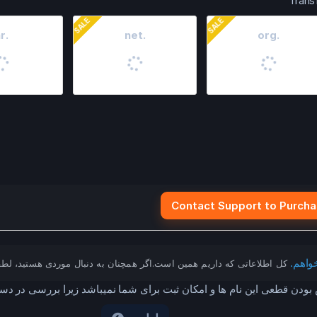
Trans
SALE
SALE
.ar
.net
.org
موجود نیست
موجود نیست
موجود 
موجود نیست
موجود نیست
موجود 
00USD
$20.00USD
$20.00USD
Contact Support to Purch
افزودن
افزودن
افزو
افزوده شده
افزوده شده
افزوده
واهم.
کل اطلاعاتی که داریم همین است.اگر همچنان به دنبال موردی هستید، لطفا 
تکراری
تکراری
تکرا
 بودن قطعی این نام ها و امکان ثبت برای شما نمیباشد زیرا بررسی در د